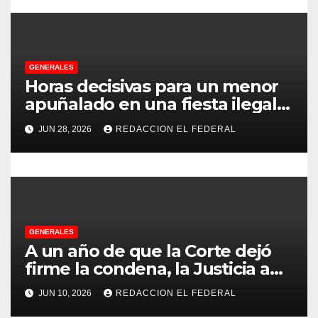
d
e
GENERALES
e
Horas decisivas para un menor
apuñalado en una fiesta ilegal
n
con más de 500 asistentes en
JUN 28, 2026
REDACCION EL FEDERAL
Chilecito
t
r
a
d
GENERALES
A un año de que la Corte dejó
a
firme la condena, la Justicia aún
no pudo decomisarle ni un peso
s
JUN 10, 2026
REDACCION EL FEDERAL
a CFK