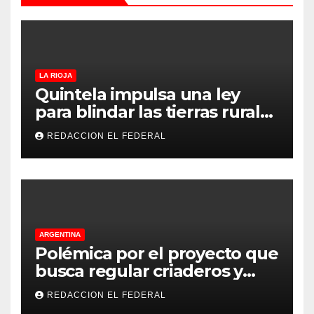
LA RIOJA
Quintela impulsa una ley
para blindar las tierras rurales
de La Rioja: cuáles son los
REDACCION EL FEDERAL
principales puntos
ARGENTINA
Polémica por el proyecto que
busca regular criaderos y
refugios de perros y gatos:
REDACCION EL FEDERAL
denuncian excesos, mientras