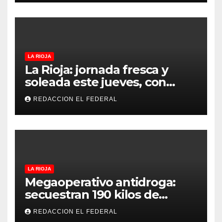
proteccionistas reclaman
controles más duros
LA RIOJA
La Rioja: jornada fresca y
soleada este jueves, con
temperaturas estables para
REDACCION EL FEDERAL
el viernes
LA RIOJA
Megaoperativo antidroga:
secuestran 190 kilos de
marihuana que tenían como
REDACCION EL FEDERAL
destino La Rioja y Catamarca