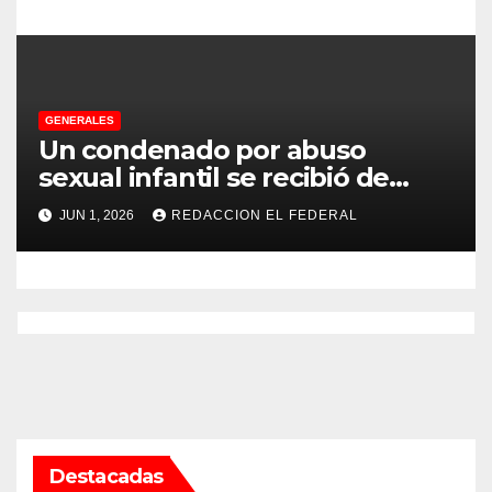
GENERALES
Un condenado por abuso
sexual infantil se recibió de
psicopedagogo dentro del
JUN 1, 2026
REDACCION EL FEDERAL
Servicio Penitenciario de La
Rioja
Destacadas