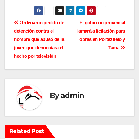
N
Ordenaron pedido de
El gobierno provincial
detención contra el
llamará a licitación para
a
hombre que abusó de la
obras en Portezuelo y
v
joven que denunciara el
Tama
hecho por televisión
e
g
a
By
admin
c
i
ó
Related Post
n