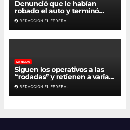
Denunció que le habían
robado el auto y terminó
confesando que su hermano
REDACCION EL FEDERAL
lo empeñó por drogas
LA RIOJA
Siguen los operativos a las
“rodadas” y retienen a varias
motocicletas
REDACCION EL FEDERAL