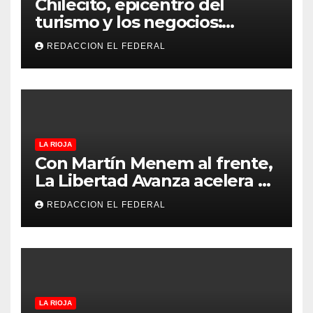
Chilecito, epicentro del
turismo y los negocios:
arranca la Expo que promete
REDACCION EL FEDERAL
revolucionar la economía
regional en un evento sin
precedentes en La Rioja
LA RIOJA
Con Martín Menem al frente,
La Libertad Avanza acelera su
despliegue en La Rioja y
REDACCION EL FEDERAL
desembarcó en Aimogasta
LA RIOJA