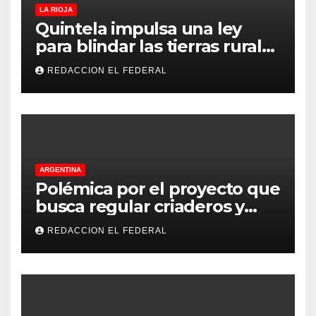
LA RIOJA
Quintela impulsa una ley
para blindar las tierras rurales
de La Rioja: cuáles son los
REDACCION EL FEDERAL
principales puntos
ARGENTINA
Polémica por el proyecto que
busca regular criaderos y
refugios de perros y gatos:
REDACCION EL FEDERAL
denuncian excesos, mientras
proteccionistas reclaman
controles más duros