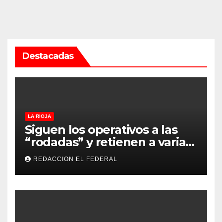
Destacadas
LA RIOJA
Siguen los operativos a las
“rodadas” y retienen a varias
motocicletas
REDACCION EL FEDERAL