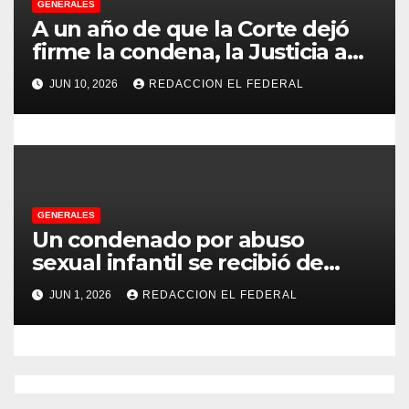
d
GENERALES
A un año de que la Corte dejó
a
firme la condena, la Justicia aún
no pudo decomisarle ni un peso
s
JUN 10, 2026
REDACCION EL FEDERAL
a CFK
GENERALES
Un condenado por abuso
sexual infantil se recibió de
psicopedagogo dentro del
JUN 1, 2026
REDACCION EL FEDERAL
Servicio Penitenciario de La
Rioja