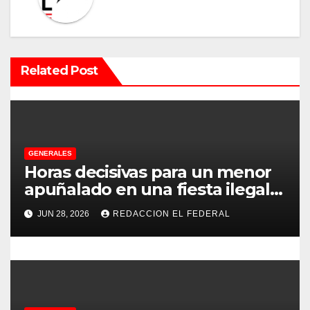
c
i
ó
Related Post
n
d
e
GENERALES
e
Horas decisivas para un menor
apuñalado en una fiesta ilegal
n
con más de 500 asistentes en
JUN 28, 2026
REDACCION EL FEDERAL
Chilecito
t
r
a