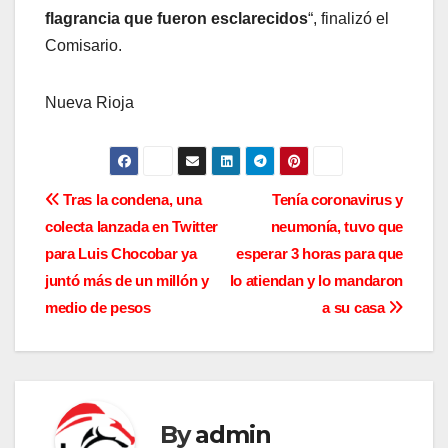
flagrancia que fueron esclarecidos
“, finalizó el
Comisario.
Nueva Rioja
N
Tras la condena, una
Tenía coronavirus y
colecta lanzada en Twitter
neumonía, tuvo que
a
para Luis Chocobar ya
esperar 3 horas para que
v
juntó más de un millón y
lo atiendan y lo mandaron
medio de pesos
a su casa
e
g
a
By
admin