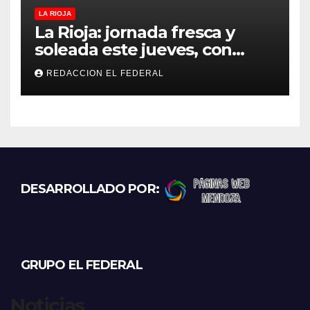
LA RIOJA
La Rioja: jornada fresca y
soleada este jueves, con
temperaturas estables para
REDACCION EL FEDERAL
el viernes
DESARROLLADO POR:
GRUPO EL FEDERAL
Noticias