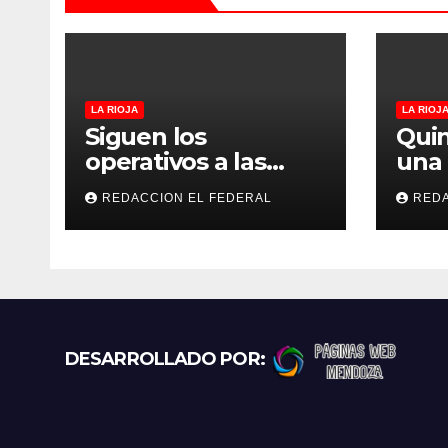
d
a
s
LA RIOJA
LA RIOJ
Siguen los
Quin
operativos a las
una 
“rodadas” y
las 
REDACCION EL FEDERAL
REDA
retienen a varias
La R
motocicletas
los 
pun
DESARROLLADO POR: