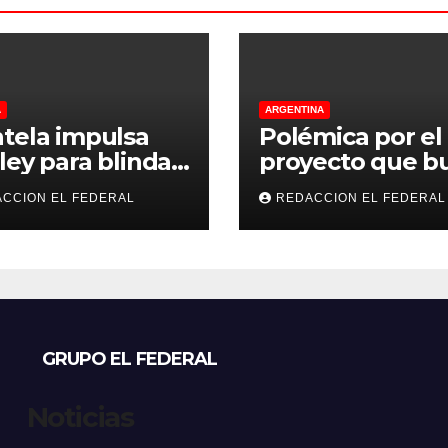
A
ARGENTINA
tela impulsa
Polémica por el
ley para blindar
proyecto que b
tierras rurales de
regular criadero
CCION EL FEDERAL
REDACCION EL FEDERAL
ioja: cuáles son
refugios de perr
principales
gatos: denunci
tos
excesos, mientr
proteccionistas
reclaman contr
más duros
GRUPO EL FEDERAL
Noticias