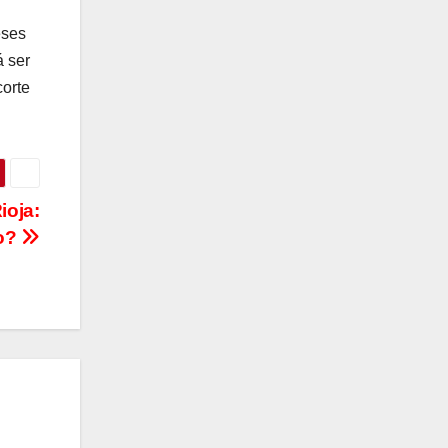
eses
á ser
corte
ioja:
po?