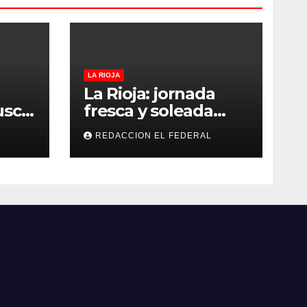
LA RIOJA
La Rioja: jornada
usca
fresca y soleada
s y
este jueves, con
REDACCION EL FEDERAL
os y
temperaturas
an
estables para el
as
viernes
oles