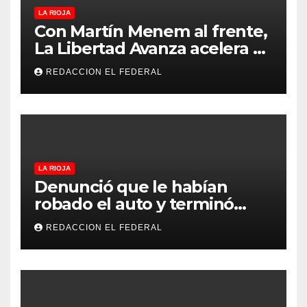
LA RIOJA
Con Martín Menem al frente,
La Libertad Avanza acelera su
despliegue en La Rioja y
REDACCION EL FEDERAL
desembarcó en Aimogasta
LA RIOJA
Denunció que le habían
robado el auto y terminó
confesando que su hermano
REDACCION EL FEDERAL
lo empeñó por drogas