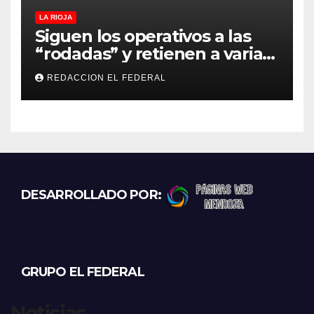
LA RIOJA
Siguen los operativos a las
“rodadas” y retienen a varias
motocicletas
REDACCION EL FEDERAL
DESARROLLADO POR:
GRUPO EL FEDERAL
Noticias