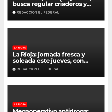
busca regular criaderos y
refugios de perros y gatos:
REDACCION EL FEDERAL
denuncian excesos, mientras
proteccionistas reclaman
controles más duros
LA RIOJA
La Rioja: jornada fresca y
soleada este jueves, con
temperaturas estables para
REDACCION EL FEDERAL
el viernes
LA RIOJA
Megaoperativo antidroga: