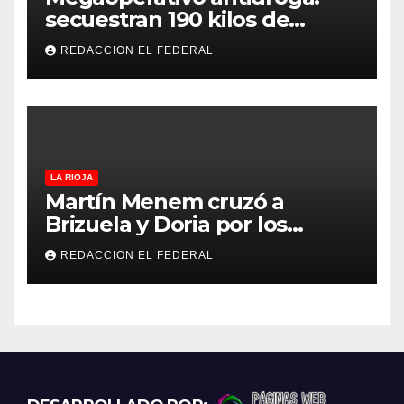
secuestran 190 kilos de
marihuana que tenían como
REDACCION EL FEDERAL
destino La Rioja y Catamarca
LA RIOJA
Martín Menem cruzó a
Brizuela y Doria por los
incendios en Guanchín:
REDACCION EL FEDERAL
“Miente descaradamente”