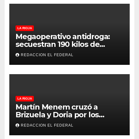
LA RIOJA
Megaoperativo antidroga:
secuestran 190 kilos de
marihuana que tenían como
REDACCION EL FEDERAL
destino La Rioja y Catamarca
LA RIOJA
Martín Menem cruzó a
Brizuela y Doria por los
incendios en Guanchín:
REDACCION EL FEDERAL
“Miente descaradamente”