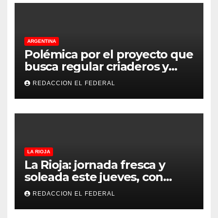
ARGENTINA
Polémica por el proyecto que
busca regular criaderos y
refugios de perros y gatos:
REDACCION EL FEDERAL
denuncian excesos, mientras
proteccionistas reclaman
controles más duros
LA RIOJA
La Rioja: jornada fresca y
soleada este jueves, con
temperaturas estables para
REDACCION EL FEDERAL
el viernes