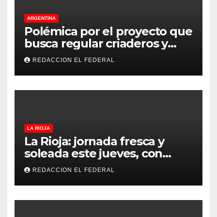
ARGENTINA
Polémica por el proyecto que
busca regular criaderos y
refugios de perros y gatos:
REDACCION EL FEDERAL
denuncian excesos, mientras
proteccionistas reclaman
controles más duros
LA RIOJA
La Rioja: jornada fresca y
soleada este jueves, con
temperaturas estables para
REDACCION EL FEDERAL
el viernes