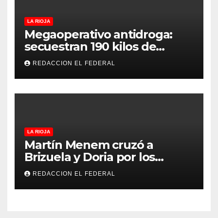
LA RIOJA
Megaoperativo antidroga:
secuestran 190 kilos de
marihuana que tenían como
REDACCION EL FEDERAL
destino La Rioja y Catamarca
LA RIOJA
Martín Menem cruzó a
Brizuela y Doria por los
incendios en Guanchín:
REDACCION EL FEDERAL
“Miente descaradamente”