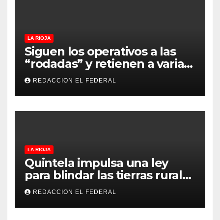
LA RIOJA
Siguen los operativos a las
“rodadas” y retienen a varias
motocicletas
REDACCION EL FEDERAL
LA RIOJA
Quintela impulsa una ley
para blindar las tierras rurales
de La Rioja: cuáles son los
REDACCION EL FEDERAL
principales puntos