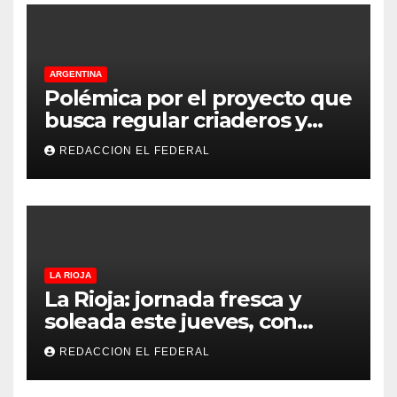
ARGENTINA
Polémica por el proyecto que
busca regular criaderos y
refugios de perros y gatos:
REDACCION EL FEDERAL
denuncian excesos, mientras
proteccionistas reclaman
controles más duros
LA RIOJA
La Rioja: jornada fresca y
soleada este jueves, con
temperaturas estables para
REDACCION EL FEDERAL
el viernes