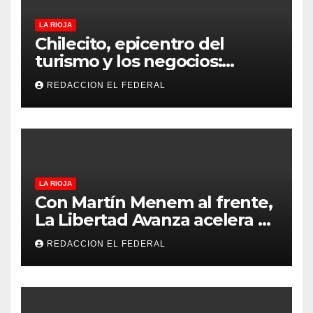
LA RIOJA
Chilecito, epicentro del
turismo y los negocios:
arranca la Expo que promete
REDACCION EL FEDERAL
revolucionar la economía
regional en un evento sin
precedentes en La Rioja
LA RIOJA
Con Martín Menem al frente,
La Libertad Avanza acelera su
despliegue en La Rioja y
REDACCION EL FEDERAL
desembarcó en Aimogasta