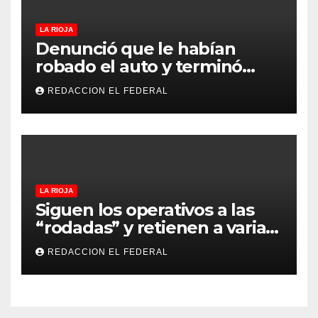
LA RIOJA
Denunció que le habían
robado el auto y terminó
confesando que su hermano
REDACCION EL FEDERAL
lo empeñó por drogas
LA RIOJA
Siguen los operativos a las
“rodadas” y retienen a varias
motocicletas
REDACCION EL FEDERAL