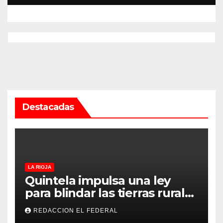
Destacadas
LA RIOJA
Quintela impulsa una ley
para blindar las tierras rurales
de La Rioja: cuáles son los
REDACCION EL FEDERAL
principales puntos