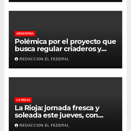
ARGENTINA
Polémica por el proyecto que
busca regular criaderos y
refugios de perros y gatos:
REDACCION EL FEDERAL
denuncian excesos, mientras
proteccionistas reclaman
controles más duros
LA RIOJA
La Rioja: jornada fresca y
soleada este jueves, con
temperaturas estables para
REDACCION EL FEDERAL
el viernes