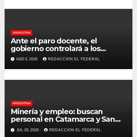
proteccionistas reclaman
controles más duros
a
d
ARGENTINA
a
Ante el paro docente, el
gobierno controlará a los
s
colegios para que cumplan el
AGO 3, 2026
REDACCION EL FEDERAL
75% de cobertura presencial
ARGENTINA
Minería y empleo: buscan
personal en Catamarca y San
Juan para distintos puestos
JUL 29, 2026
REDACCION EL FEDERAL