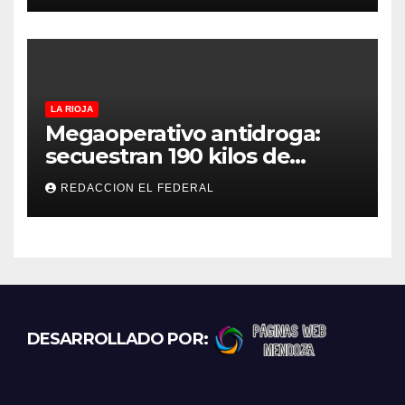
LA RIOJA
Megaoperativo antidroga:
secuestran 190 kilos de
marihuana que tenían como
REDACCION EL FEDERAL
destino La Rioja y Catamarca
DESARROLLADO POR: