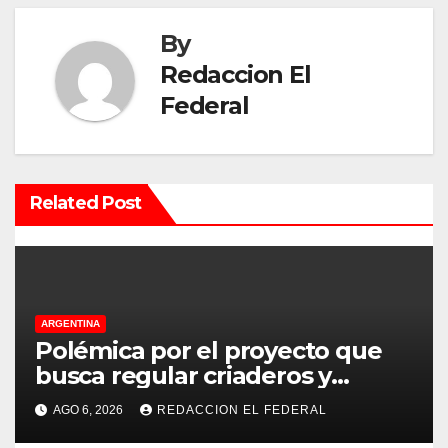
a
By
c
Redaccion El
Federal
i
ó
n
Related Post
d
e
e
ARGENTINA
Polémica por el proyecto que
n
busca regular criaderos y
refugios de perros y gatos:
t
AGO 6, 2026
REDACCION EL FEDERAL
denuncian excesos, mientras
r