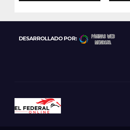
los principales
gato
puntos
exce
prot
recl
más
DESARROLLADO POR: