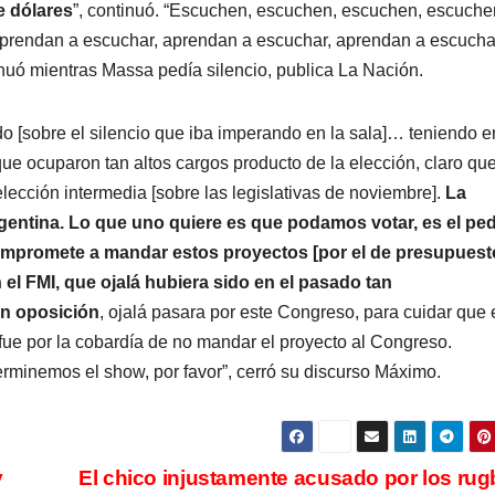
e dólares
”, continuó. “Escuchen, escuchen, escuchen, escuche
aprendan a escuchar, aprendan a escuchar, aprendan a escucha
nuó mientras Massa pedía silencio, publica La Nación.
[sobre el silencio que iba imperando en la sala]… teniendo e
ue ocuparon tan altos cargos producto de la elección, claro qu
elección intermedia [sobre las legislativas de noviembre].
La
Argentina. Lo que uno quiere es que podamos votar, es el pe
mpromete a mandar estos proyectos [por el de presupuesto
l FMI, que ojalá hubiera sido en el pasado tan
on oposición
, ojalá pasara por este Congreso, para cuidar que 
ue por la cobardía de no mandar el proyecto al Congreso.
terminemos el show, por favor”, cerró su discurso Máximo.
y
El chico injustamente acusado por los rug