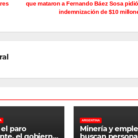
ares
que mataron a Fernando Báez Sosa pidi
indemnización de $10 millo
ral
A
ARGENTINA
 el paro
Minería y emple
nte, el gobierno
buscan persona