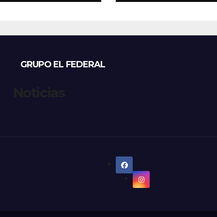
s: denuncian
estables para el
sos, mientras
viernes
eccionistas
aman controles
 duros
GRUPO EL FEDERAL
Noticias