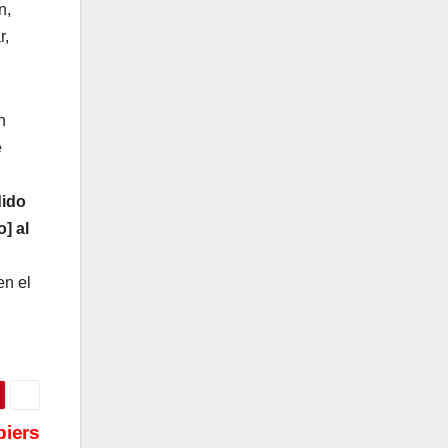
n,
r,
n
e
dido
] al
en el
biers