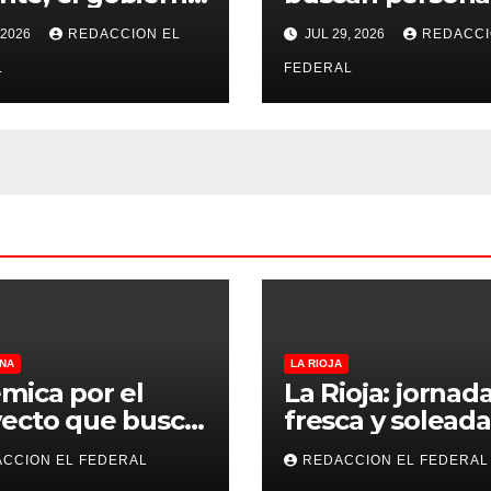
olará a los
Catamarca y Sa
 2026
REDACCION EL
JUL 29, 2026
REDACCI
gios para que
Juan para distin
lan el 75% de
L
puestos
FEDERAL
rtura presencial
NA
LA RIOJA
mica por el
La Rioja: jornad
ecto que busca
fresca y soleada
lar criaderos y
este jueves, con
CCION EL FEDERAL
REDACCION EL FEDERAL
gios de perros y
temperaturas