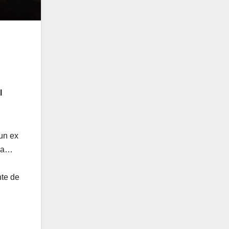
l
un ex
ara…
nte de