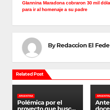
GIannina Maradona cobraron 30 mil dól
a
para ir al homenaje a su padre
v
e
g
By
Redaccion El Fede
a
c
i
Related Post
ó
n
d
ARGENTINA
ARGENTIN
Polémica por el
Ante
e
proyecto que busca
doce