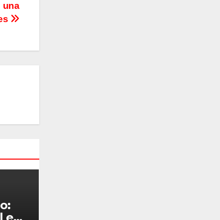
ó una
nes
o:
l en