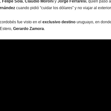
,
Felipe Solá
,
Claudio Moroni
y
Jorge Ferraresi
, quien pasó a
ernández
cuando pidió “cuidar los dólares” y no viajar al exterior
cordobés fue visto en el
exclusivo destino
uruguayo, en dond
 Estero,
Gerardo Zamora
.