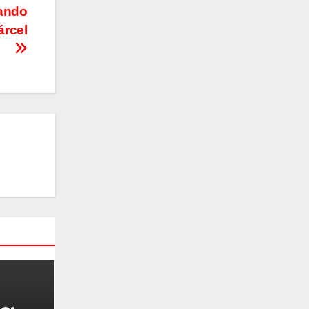
nando
árcel