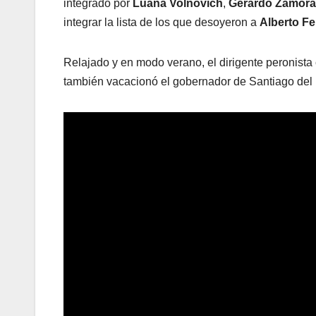
integrado por
Luana Volnovich
,
Gerardo Zamora
integrar la lista de los que desoyeron a
Alberto F
Relajado y en modo verano, el dirigente peronista 
también vacacionó el gobernador de Santiago del