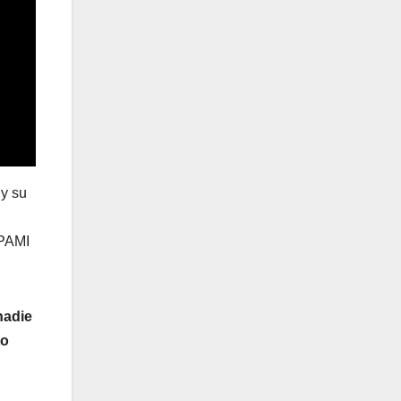
 y su
 PAMI
nadie
to