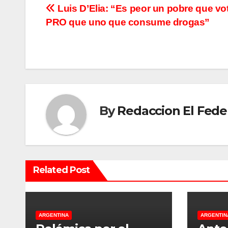
N
Luis D’Elia: “Es peor un pobre que vot
PRO que uno que consume drogas”
a
v
e
g
By
Redaccion El Fede
a
c
i
Related Post
ó
n
d
ARGENTINA
ARGENTIN