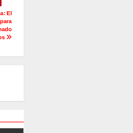
a: El
 para
emado
bos