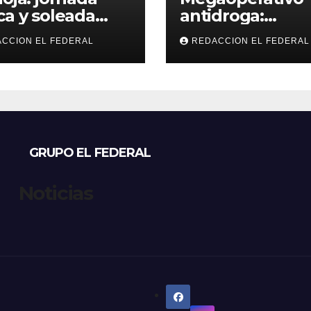
ca y soleada
antidroga:
 jueves, con
secuestran 190 k
CCION EL FEDERAL
REDACCION EL FEDERAL
peraturas
de marihuana 
bles para el
tenían como
nes
destino La Rioja
Catamarca
GRUPO EL FEDERAL
Noticias