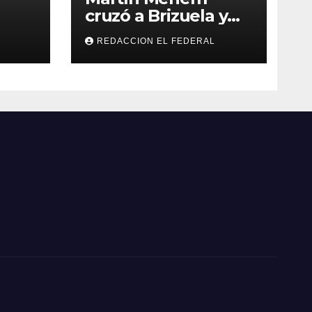
cruzó a Brizuela y
ilos
Doria por los
REDACCION EL FEDERAL
que
incendios en
Guanchín: “Miente
 y
descaradamente”