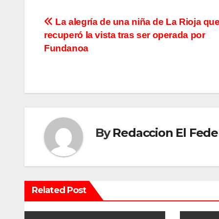
N
La alegría de una niña de La Rioja qu
recuperó la vista tras ser operada por
a
Fundanoa
v
e
g
a
By
Redaccion El Fede
c
i
ó
Related Post
n