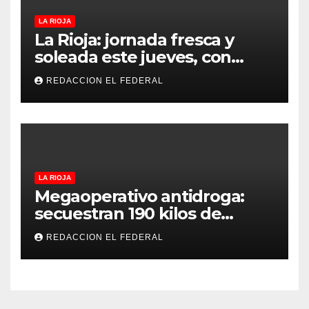
LA RIOJA
La Rioja: jornada fresca y
soleada este jueves, con
temperaturas estables para
REDACCION EL FEDERAL
el viernes
LA RIOJA
Megaoperativo antidroga:
secuestran 190 kilos de
marihuana que tenían como
REDACCION EL FEDERAL
destino La Rioja y Catamarca