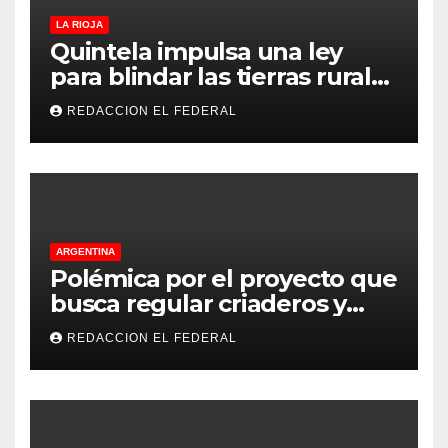
LA RIOJA
Quintela impulsa una ley
para blindar las tierras rurales
de La Rioja: cuáles son los
REDACCION EL FEDERAL
principales puntos
ARGENTINA
Polémica por el proyecto que
busca regular criaderos y
refugios de perros y gatos:
REDACCION EL FEDERAL
denuncian excesos, mientras
proteccionistas reclaman
controles más duros