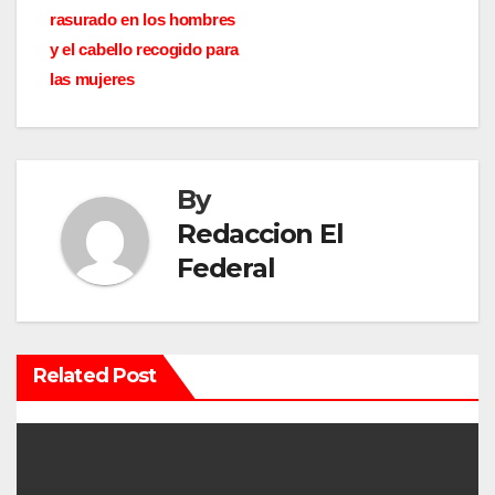
rasurado en los hombres
e
y el cabello recogido para
g
las mujeres
a
c
By
i
Redaccion El
ó
Federal
n
d
Related Post
e
e