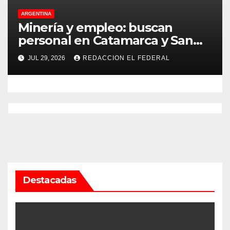
ARGENTINA
Minería y empleo: buscan
personal en Catamarca y San
Juan para distintos puestos
JUL 29, 2026
REDACCION EL FEDERAL
Destacadas