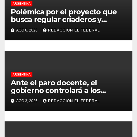
n
ARGENTINA
t
Polémica por el proyecto que
busca regular criaderos y
r
refugios de perros y gatos:
AGO 6, 2026
REDACCION EL FEDERAL
denuncian excesos, mientras
a
proteccionistas reclaman
d
controles más duros
a
s
ARGENTINA
Ante el paro docente, el
gobierno controlará a los
colegios para que cumplan el
AGO 3, 2026
REDACCION EL FEDERAL
75% de cobertura presencial