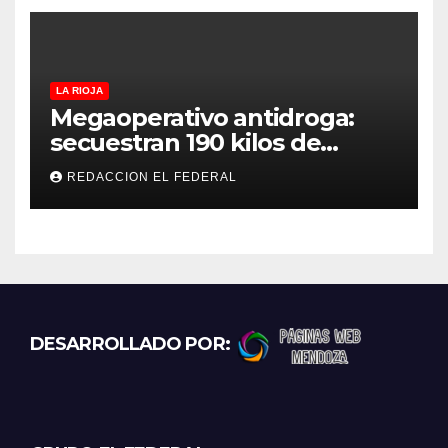
LA RIOJA
Megaoperativo antidroga:
secuestran 190 kilos de
marihuana que tenían como
REDACCION EL FEDERAL
destino La Rioja y Catamarca
DESARROLLADO POR: