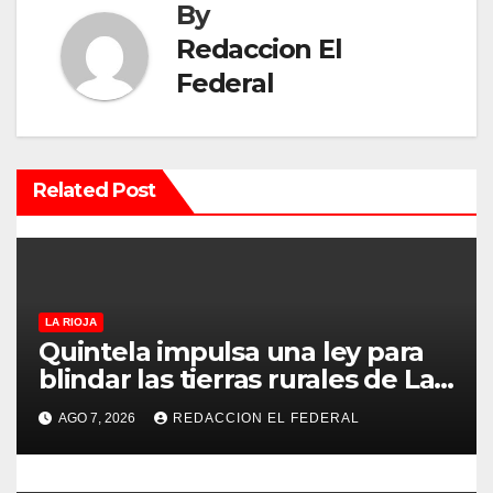
a
By
c
Redaccion El
Federal
i
ó
n
Related Post
d
e
e
LA RIOJA
Quintela impulsa una ley para
n
blindar las tierras rurales de La
Rioja: cuáles son los principales
t
AGO 7, 2026
REDACCION EL FEDERAL
puntos
r