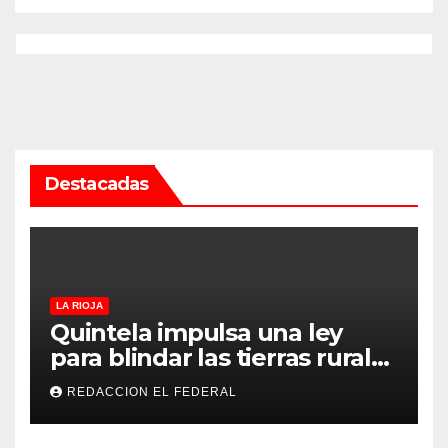
Destacadas
LA RIOJA
Quintela impulsa una ley
para blindar las tierras rurales
de La Rioja: cuáles son los
REDACCION EL FEDERAL
principales puntos