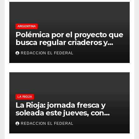
ARGENTINA
Polémica por el proyecto que
busca regular criaderos y
refugios de perros y gatos:
REDACCION EL FEDERAL
denuncian excesos, mientras
proteccionistas reclaman
controles más duros
LA RIOJA
La Rioja: jornada fresca y
soleada este jueves, con
temperaturas estables para
REDACCION EL FEDERAL
el viernes