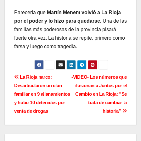
Parecería que
Martín Menem volvió a La Rioja
por el poder y lo hizo para quedarse.
Una de las
familias más poderosas de la provincia pisará
fuerte otra vez. La historia se repite, primero como
farsa y luego como tragedia.
N
La Rioja narco:
-VIDEO- Los números que
Desarticularon un clan
ilusionan a Juntos por el
a
familiar en 9 allanamientos
Cambio en La Rioja: “Se
v
y hubo 10 detenidos por
trata de cambiar la
venta de drogas
historia”
e
g