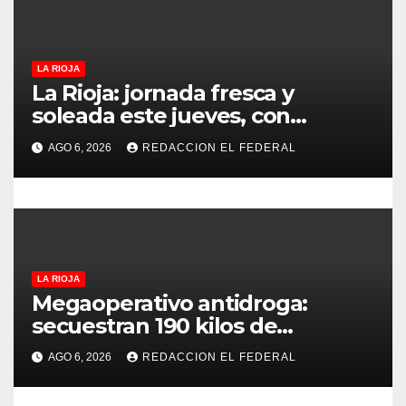
a
d
LA RIOJA
a
La Rioja: jornada fresca y
soleada este jueves, con
s
temperaturas estables para el
AGO 6, 2026
REDACCION EL FEDERAL
viernes
LA RIOJA
Megaoperativo antidroga:
secuestran 190 kilos de
marihuana que tenían como
AGO 6, 2026
REDACCION EL FEDERAL
destino La Rioja y Catamarca