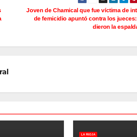
s
Joven de Chamical que fue víctima de in
a
de femicidio apuntó contra los jueces
dieron la espal
ral
LA RIOJA