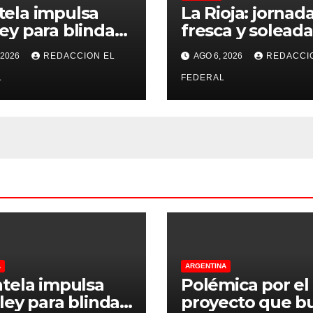
tela impulsa
La Rioja: jornad
ey para blindar
fresca y soleada
ierras rurales de
jueves, con
 2026
REDACCION EL
AGO 6, 2026
REDACCI
oja: cuáles son
temperaturas
rincipales
L
estables para el
FEDERAL
os
viernes
A
ARGENTINA
tela impulsa
Polémica por el
ley para blindar
proyecto que b