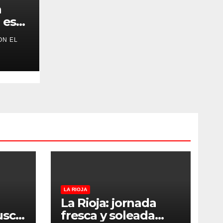
a
 este
ON EL
LA RIOJA
La Rioja: jornada
usca
fresca y soleada