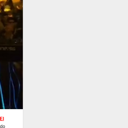
El
ndo