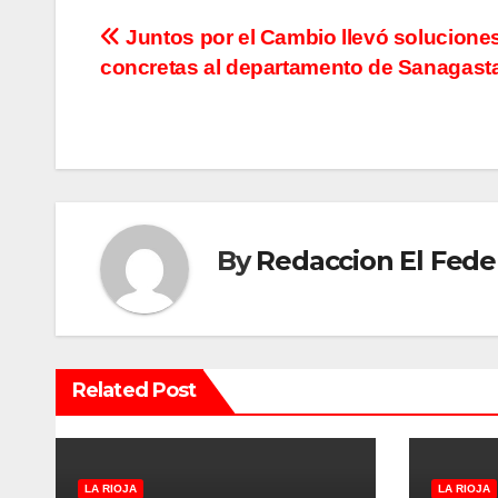
N
Juntos por el Cambio llevó solucione
concretas al departamento de Sanagast
a
v
e
g
By
Redaccion El Fede
a
c
i
Related Post
ó
n
LA RIOJA
LA RIOJA