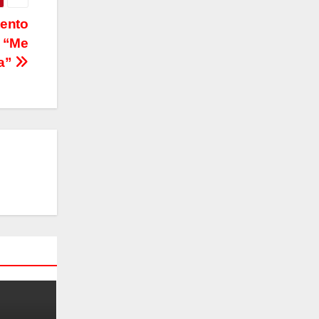
tento
: “Me
da”