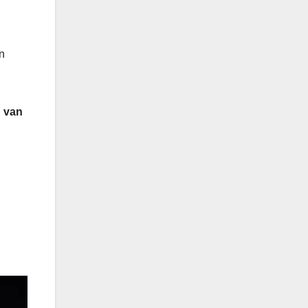
n
,
van