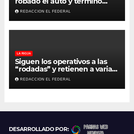
robado el auto y terminó
confesando que su hermano
REDACCION EL FEDERAL
lo empeñó por drogas
LA RIOJA
Siguen los operativos a las
“rodadas” y retienen a varias
motocicletas
REDACCION EL FEDERAL
DESARROLLADO POR: