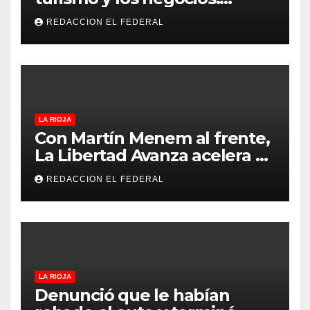
arranca la Expo que promete
REDACCION EL FEDERAL
revolucionar la economía
regional en un evento sin
precedentes en La Rioja
LA RIOJA
Con Martín Menem al frente,
La Libertad Avanza acelera su
despliegue en La Rioja y
REDACCION EL FEDERAL
desembarcó en Aimogasta
LA RIOJA
Denunció que le habían