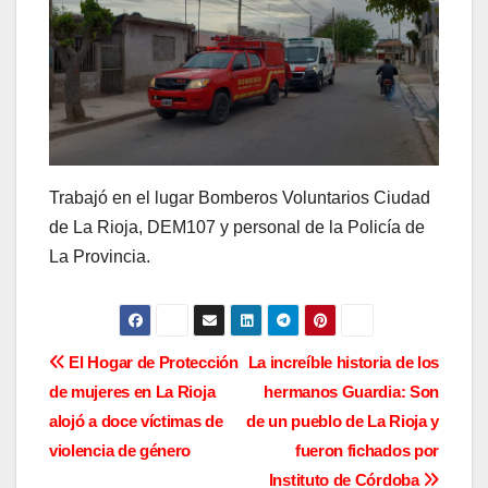
Trabajó en el lugar Bomberos Voluntarios Ciudad
de La Rioja, DEM107 y personal de la Policía de
La Provincia.
N
El Hogar de Protección
La increíble historia de los
de mujeres en La Rioja
hermanos Guardia: Son
a
alojó a doce víctimas de
de un pueblo de La Rioja y
v
violencia de género
fueron fichados por
Instituto de Córdoba