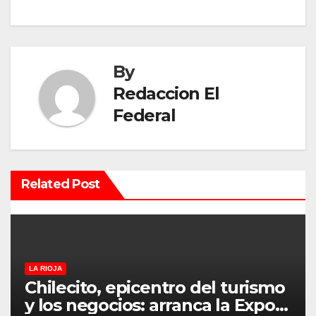
e
g
a
By
c
Redaccion El
Federal
i
ó
n
Related Post
d
e
e
LA RIOJA
Chilecito, epicentro del turismo
n
y los negocios: arranca la Expo