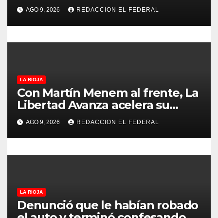
que promete revolucionar la
t
AGO 9, 2026
REDACCION EL FEDERAL
economía regional en un
r
evento sin precedentes en La
Rioja
a
d
LA RIOJA
a
Con Martín Menem al frente, La
Libertad Avanza acelera su
s
despliegue en La Rioja y
AGO 9, 2026
REDACCION EL FEDERAL
desembarcó en Aimogasta
LA RIOJA
Denunció que le habían robado
el auto y terminó confesando