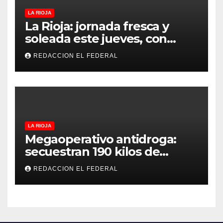
LA RIOJA
La Rioja: jornada fresca y
soleada este jueves, con
temperaturas estables para
REDACCION EL FEDERAL
el viernes
LA RIOJA
Megaoperativo antidroga:
secuestran 190 kilos de
marihuana que tenían como
REDACCION EL FEDERAL
destino La Rioja y Catamarca