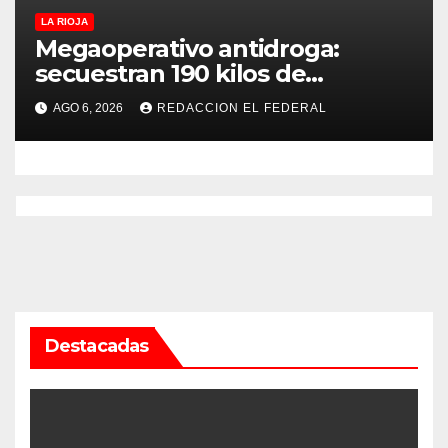
LA RIOJA
Megaoperativo antidroga:
secuestran 190 kilos de
marihuana que tenían como
AGO 6, 2026
REDACCION EL FEDERAL
destino La Rioja y Catamarca
Destacadas