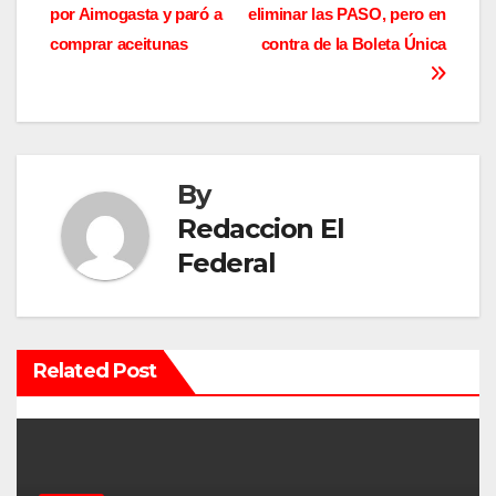
por Aimogasta y paró a
eliminar las PASO, pero en
a
comprar aceitunas
contra de la Boleta Única
v
e
g
By
a
Redaccion El
c
Federal
i
ó
Related Post
n
d
e