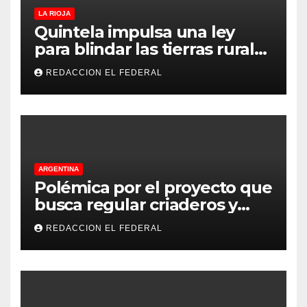
LA RIOJA
Quintela impulsa una ley
para blindar las tierras rurales
de La Rioja: cuáles son los
REDACCION EL FEDERAL
principales puntos
ARGENTINA
Polémica por el proyecto que
busca regular criaderos y
refugios de perros y gatos:
REDACCION EL FEDERAL
denuncian excesos, mientras
proteccionistas reclaman
controles más duros