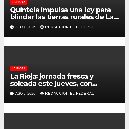
LA RIOJA
e
Quintela impulsa una ley para
blindar las tierras rurales de La
n
Rioja: cuáles son los principales
AGO 7, 2026
REDACCION EL FEDERAL
puntos
t
r
a
d
LA RIOJA
La Rioja: jornada fresca y
a
soleada este jueves, con
temperaturas estables para el
s
AGO 6, 2026
REDACCION EL FEDERAL
viernes