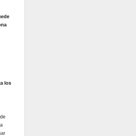
uede
ona
a los
lde
la
sar