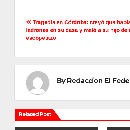
N
Tragedia en Córdoba: creyó que habí
ladrones en su casa y mató a su hijo de
a
escopetazo
v
e
g
By
Redaccion El Fede
a
c
i
Related Post
ó