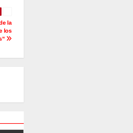
de la
e los
os”