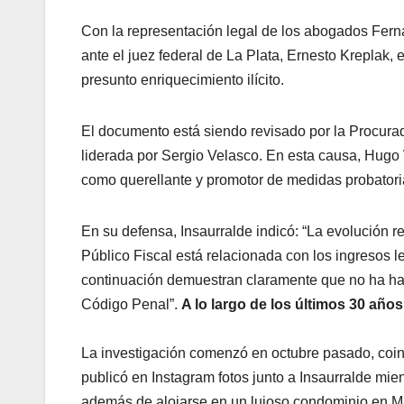
Con la representación legal de los abogados Ferna
ante el juez federal de La Plata, Ernesto Kreplak, 
presunto enriquecimiento ilícito.
El documento está siendo revisado por la Procur
liderada por Sergio Velasco. En esta causa, Hugo
como querellante y promotor de medidas probatori
En su defensa, Insaurralde indicó: “La evolución re
Público Fiscal está relacionada con los ingresos 
continuación demuestran claramente que no ha hab
Código Penal”.
A lo largo de los últimos 30 año
La investigación comenzó en octubre pasado, coinc
publicó en Instagram fotos junto a Insaurralde mie
además de alojarse en un lujoso condominio en Mar