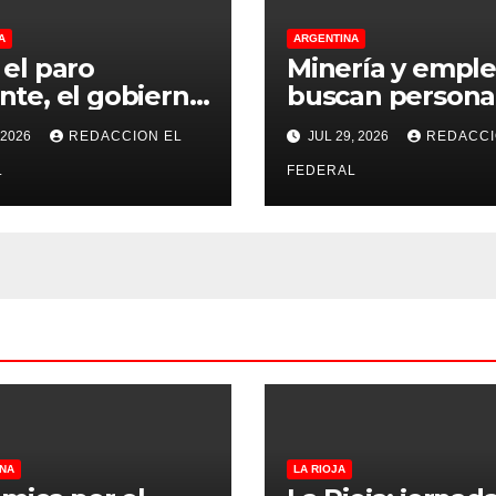
A
ARGENTINA
 el paro
Minería y emple
nte, el gobierno
buscan persona
olará a los
Catamarca y Sa
 2026
REDACCION EL
JUL 29, 2026
REDACCI
gios para que
Juan para distin
lan el 75% de
L
puestos
FEDERAL
rtura presencial
NA
LA RIOJA