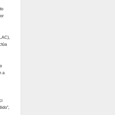
to
or
LAC),
ctúa
io
n a
ci
dido”,