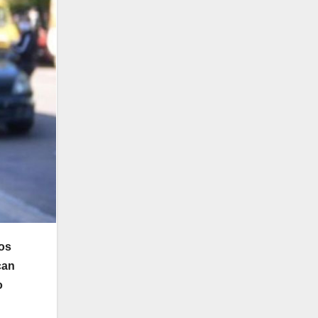
los
can
o