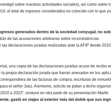
nvestigó sobre nuestras actividades sociales), así como sobre l
10, el total de ingresos considerados no coincide con lo que yo
ingresos generados dentro de la sociedad conyugal, no sol
trás de las acusaciones arbitrarias sobre inconsistencias
e las declaraciones juradas realizadas ante la AFIP desde 2010
onial, una copia de las declaraciones juradas acuse de recibo e
 la propia declaración jurada que fueran anexados en los aplic
orrespondiera de las facturas de compra, escrituras de inmueb
ra el señor Juez. Asimismo, solicito se pidan a dicho organi
o 2010 a 2023”, sostuvo en otra parte de su presentación Martín
ente, gastó en viajes al exterior más del doble que sus ing