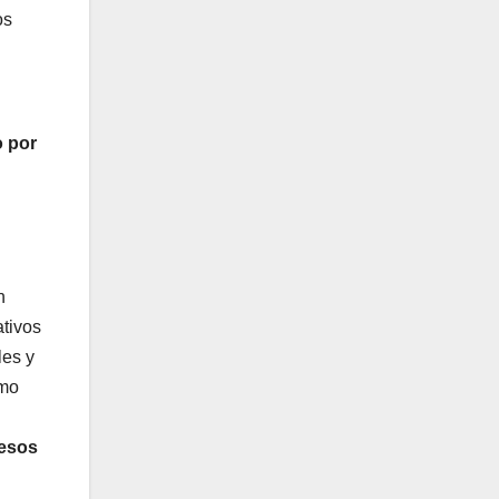
os
o por
n
ativos
les y
smo
resos