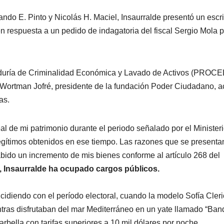
ndo E. Pinto y Nicolás H. Maciel, Insaurralde presentó un escri
en respuesta a un pedido de indagatoria del fiscal Sergio Mola p
aduría de Criminalidad Económica y Lavado de Activos (PROCE
 Wortman Jofré, presidente de la fundación Poder Ciudadano, a
as.
al de mi patrimonio durante el periodo señalado por el Minister
legítimos obtenidos en ese tiempo. Las razones que se presenta
ido un incremento de mis bienes conforme al artículo 268 del
s, Insaurralde ha ocupado cargos públicos.
idiendo con el período electoral, cuando la modelo Sofía Cleri
ntras disfrutaban del mar Mediterráneo en un yate llamado “Ban
bella con tarifas superiores a 10 mil dólares por noche.