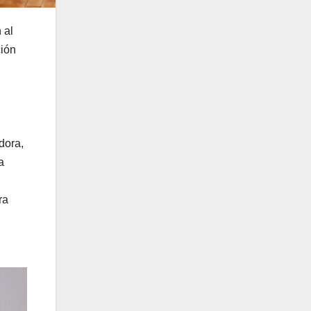
 al
ción
dora,
a
ra
l