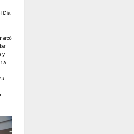
el Día
 marcó
iar
e y
r a
su
o