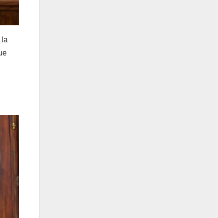
 la
ue