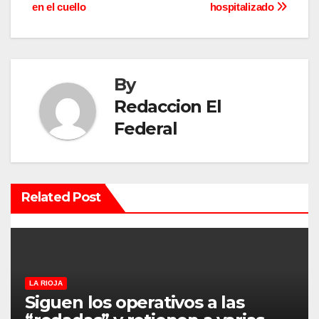
v
en el cuello
hospitalizado
e
g
By
a
Redaccion El
c
Federal
i
ó
Related Post
n
d
e
LA RIOJA
e
Siguen los operativos a las