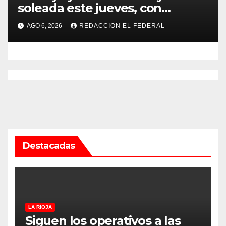
soleada este jueves, con
temperaturas estables para el
AGO 6, 2026
REDACCION EL FEDERAL
viernes
Destacadas
LA RIOJA
Siguen los operativos a las