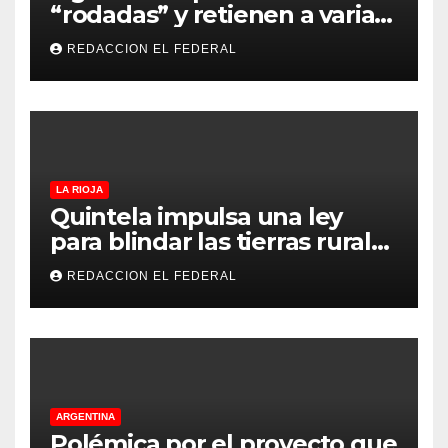
“rodadas” y retienen a varias
motocicletas
REDACCION EL FEDERAL
LA RIOJA
Quintela impulsa una ley
para blindar las tierras rurales
de La Rioja: cuáles son los
REDACCION EL FEDERAL
principales puntos
ARGENTINA
Polémica por el proyecto que