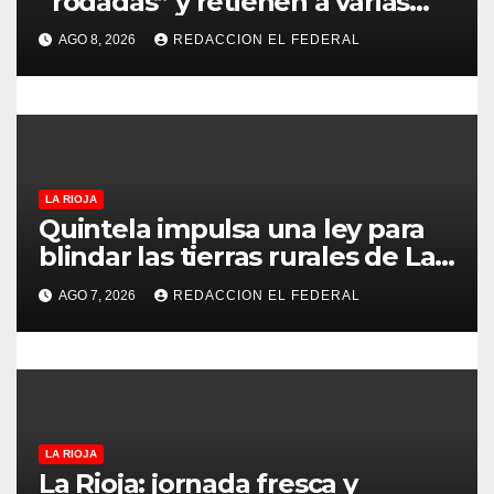
“rodadas” y retienen a varias
n
motocicletas
AGO 8, 2026
REDACCION EL FEDERAL
t
r
a
d
LA RIOJA
Quintela impulsa una ley para
a
blindar las tierras rurales de La
Rioja: cuáles son los principales
s
AGO 7, 2026
REDACCION EL FEDERAL
puntos
LA RIOJA
La Rioja: jornada fresca y