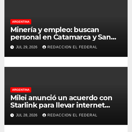
a
d
ARGENTINA
a
Minería y empleo: buscan
personal en Catamarca y San
s
Juan para distintos puestos
JUL 29, 2026
REDACCION EL FEDERAL
ARGENTINA
Milei anunció un acuerdo con
Starlink para llevar internet
satelital a 6.000 escuelas
JUL 28, 2026
REDACCION EL FEDERAL
rurales en todo el país