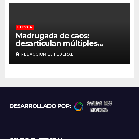
estima”
LA RIOJA
Madrugada de caos:
desarticulan múltiples
“rodadas” y detienen a
REDACCION EL FEDERAL
motociclistas violentos
DESARROLLADO POR: