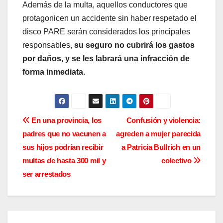
Además de la multa, aquellos conductores que
protagonicen un accidente sin haber respetado el
disco PARE serán considerados los principales
responsables,
su seguro no cubrirá los gastos
por daños, y se les labrará una infracción de
forma inmediata.
N
En una provincia, los
Confusión y violencia:
padres que no vacunen a
agreden a mujer parecida
a
sus hijos podrían recibir
a Patricia Bullrich en un
v
multas de hasta 300 mil y
colectivo
ser arrestados
e
g