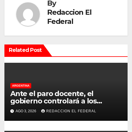
a
By
c
Redaccion El
Federal
i
ó
n
Related Post
d
e
e
ARGENTINA
Ante el paro docente, el
n
gobierno controlará a los
colegios para que cumplan el
t
AGO 3, 2026
REDACCION EL FEDERAL
75% de cobertura presencial
r