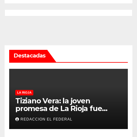
Destacadas
LA RIOJA
Tiziano Vera: la joven
promesa de La Rioja fue
convocado a la Selección
REDACCION EL FEDERAL
Argentina sub-15