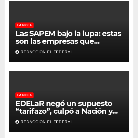
LA RIOJA
Las SAPEM bajo la lupa: estas
son las empresas que
evalúan vender a capitales
REDACCION EL FEDERAL
privados
LA RIOJA
EDELaR negó un supuesto
“tarifazo”, culpó a Nación y
defendió los mecanismos de
REDACCION EL FEDERAL
medición: “la empresa
factura lo que lee, no lo que