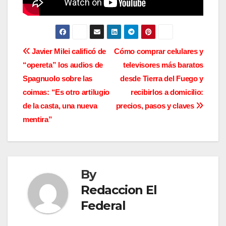
N
Javier Milei calificó de
Cómo comprar celulares y
“opereta” los audios de
televisores más baratos
a
Spagnuolo sobre las
desde Tierra del Fuego y
v
coimas: “Es otro artilugio
recibirlos a domicilio:
de la casta, una nueva
precios, pasos y claves
e
mentira”
g
a
By
c
Redaccion El
i
Federal
ó