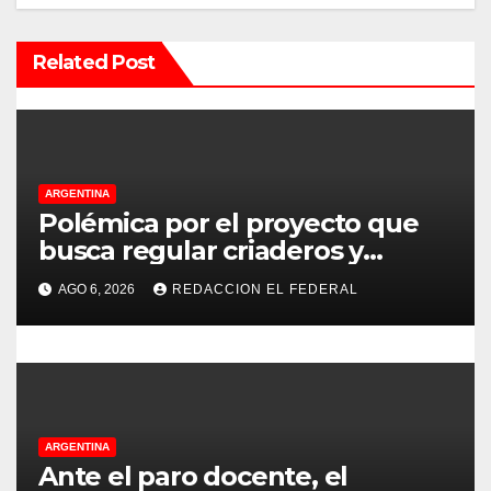
n
Related Post
d
e
e
ARGENTINA
n
Polémica por el proyecto que
t
busca regular criaderos y
refugios de perros y gatos:
r
AGO 6, 2026
REDACCION EL FEDERAL
denuncian excesos, mientras
proteccionistas reclaman
a
controles más duros
d
a
ARGENTINA
s
Ante el paro docente, el