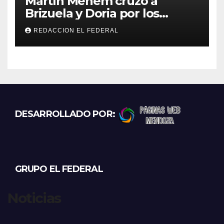
Martín Menem cruzó a
Brizuela y Doria por los
incendios en Guanchín:
REDACCION EL FEDERAL
“Miente descaradamente”
DESARROLLADO POR:
GRUPO EL FEDERAL
Noticias