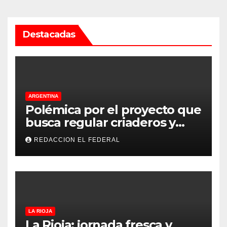
Destacadas
ARGENTINA
Polémica por el proyecto que
busca regular criaderos y
refugios de perros y gatos:
REDACCION EL FEDERAL
denuncian excesos, mientras
proteccionistas reclaman
controles más duros
LA RIOJA
La Rioja: jornada fresca y