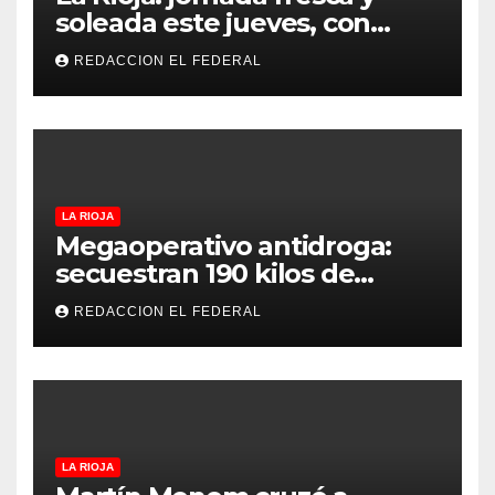
soleada este jueves, con
temperaturas estables para
REDACCION EL FEDERAL
el viernes
LA RIOJA
Megaoperativo antidroga:
secuestran 190 kilos de
marihuana que tenían como
REDACCION EL FEDERAL
destino La Rioja y Catamarca
LA RIOJA