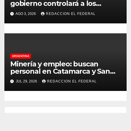
gobierno controlará a los
colegios para que cumplan el
AGO 3, 2026
REDACCION EL FEDERAL
75% de cobertura presencial
ARGENTINA
Minería y empleo: buscan
personal en Catamarca y San
Juan para distintos puestos
JUL 29, 2026
REDACCION EL FEDERAL