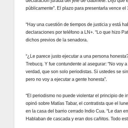
declaración jurada del jefe de Gabinete. Dijo que 
públicamente”. El plazo para presentarla vence el 3
“Hay una cuestión de tiempos de justicia y está ha
declaraciones por teléfono a LN+. “Lo que hizo Patr
dichos previos de la senadora.
“¿Le parece justo ejecutar a una persona honesta?”
Trebucq. Y fue contundente al asegurar: “No voy a e
verdad, que son solo periodistas. Si ustedes se si
pero no voy a ejecutar a gente honesta”.
“El periodismo no puede violentar el principio de 
opinó sobre Matías Tabar, el contratista que el lu
en la casa del barrio cerrado Indio Cua. “Le dan en
Hablaban de cascada y eran dos cañitos. Todo este