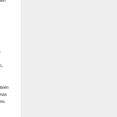
aten
n
o,
mbién
rmas
io.