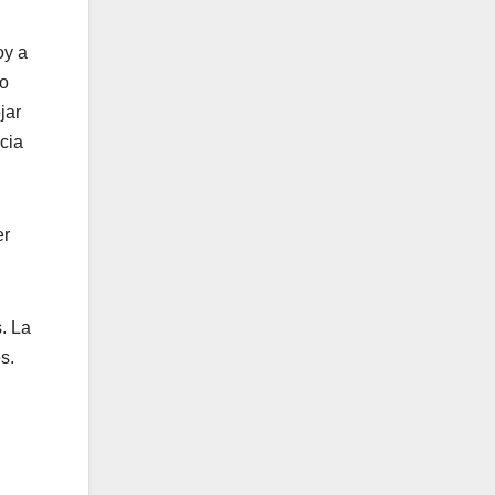
oy a
ro
jar
cia
er
. La
s.