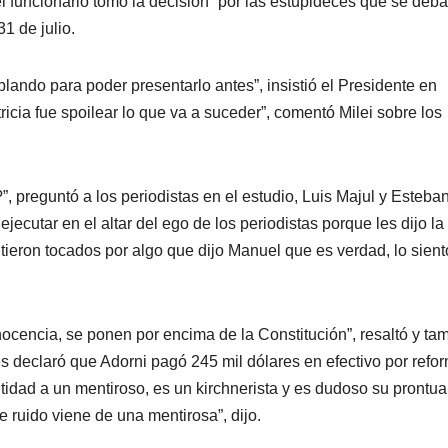
el funcionario tomó la decisión “por las estupideces que se deb
1 de julio.
blando para poder presentarlo antes”, insistió el Presidente en
icia fue spoilear lo que va a suceder”, comentó Milei sobre los
, preguntó a los periodistas en el estudio, Luis Majul y Esteba
jecutar en el altar del ego de los periodistas porque les dijo la
ntieron tocados por algo que dijo Manuel que es verdad, lo sient
inocencia, se ponen por encima de la Constitución”, resaltó y ta
nes declaró que Adorni pagó 245 mil dólares en efectivo por refo
tidad a un mentiroso, es un kirchnerista y es dudoso su prontuar
 ruido viene de una mentirosa”, dijo.