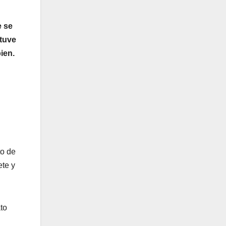
e se
 tuve
ien.
to de
ete y
ato