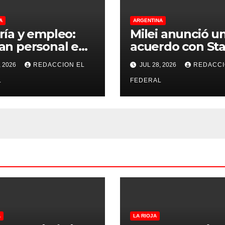
A
ARGENTINA
ría y empleo:
Milei anunció u
an personal en
acuerdo con Sta
marca y San
para llevar inte
, 2026
REDACCION EL
JUL 28, 2026
REDACCI
para distintos
satelital a 6.000
tos
L
escuelas rurale
FEDERAL
todo el país
A
LA RIOJA