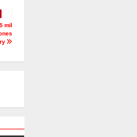
5 mil
iones
try