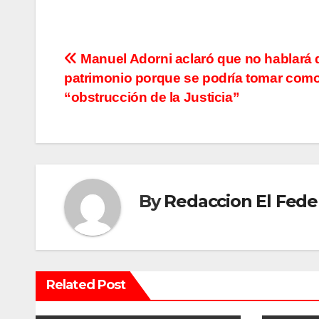
N
Manuel Adorni aclaró que no hablará 
patrimonio porque se podría tomar com
a
“obstrucción de la Justicia”
v
e
g
By
Redaccion El Fede
a
c
i
Related Post
ó