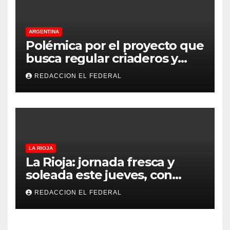
ARGENTINA
Polémica por el proyecto que
busca regular criaderos y
refugios de perros y gatos:
REDACCION EL FEDERAL
denuncian excesos, mientras
proteccionistas reclaman
controles más duros
LA RIOJA
La Rioja: jornada fresca y
soleada este jueves, con
temperaturas estables para
REDACCION EL FEDERAL
el viernes