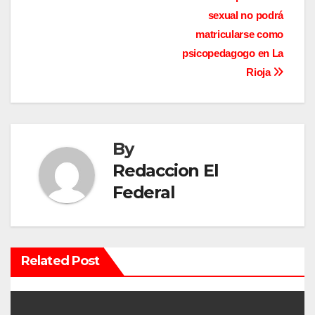
v
sexual no podrá
matricularse como
e
psicopedagogo en La
g
Rioja
a
c
By
i
Redaccion El
ó
Federal
n
d
Related Post
e
e