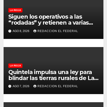
n
LA RIOJA
t
Siguen los operativos a las
“rodadas” y retienen a varias
r
motocicletas
AGO 8, 2026
REDACCION EL FEDERAL
a
d
a
s
LA RIOJA
Quintela impulsa una ley para
blindar las tierras rurales de La
Rioja: cuáles son los principales
AGO 7, 2026
REDACCION EL FEDERAL
puntos