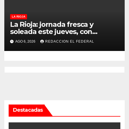
LA RIOJA
La Rioja: jornada fresca y
soleada este jueves, con
temperaturas estables para el
AGO 6, 2026
REDACCION EL FEDERAL
viernes
Destacadas