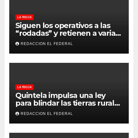
LA RIOJA
Siguen los operativos a las
“rodadas” y retienen a varias
motocicletas
REDACCION EL FEDERAL
LA RIOJA
Quintela impulsa una ley
para blindar las tierras rurales
de La Rioja: cuáles son los
REDACCION EL FEDERAL
principales puntos