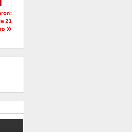
eron:
de 21
gro