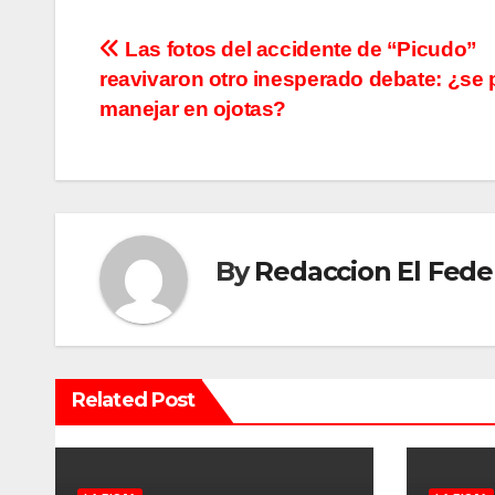
N
Las fotos del accidente de “Picudo”
reavivaron otro inesperado debate: ¿se
a
manejar en ojotas?
v
e
g
By
Redaccion El Fede
a
c
i
Related Post
ó
n