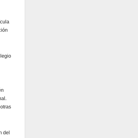
ícula
ción
legio
én
al.
otras
n del