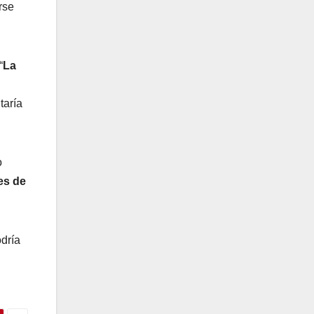
rse
“
La
taría
o
es de
odría