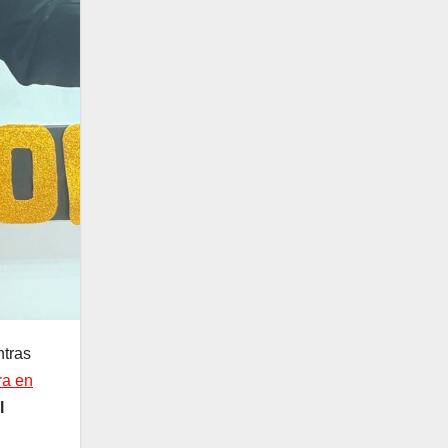
ntras
ra en
l