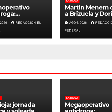
LA RIOJA
operativo
Martín Menem 
droga:
a Brizuela y Dor
stran 190 kilos
por los incendio
 2026
REDACCION EL
AGO 6, 2026
REDACCI
arihuana que
Guanchín: “Mie
an como destino
L
descaradament
FEDERAL
ioja y Catamarca
A
LA RIOJA
ioja: jornada
Megaoperativo
ca y soleada
antidroga: