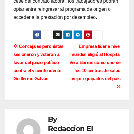
cese del contrato laboral, los trabajadores podrán
optar entre reingresar al programa de origen o
acceder a la prestación por desempleo.
N
Concejales peronistas
Empresa líder a nivel
sesionaron y votaron a
mundial eligió al Hospital
a
favor del juicio político
Vera Barros como uno de
v
contra el viceintendente
los 10 centros de salud
Guillermo Galván
mejor equipados del país
e
g
a
By
c
Redaccion El
i