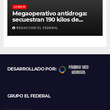
LA RIOJA
Megaoperativo antidroga:
secuestran 190 kilos de
marihuana que tenían como
REDACCION EL FEDERAL
destino La Rioja y Catamarca
DESARROLLADO POR:
GRUPO EL FEDERAL