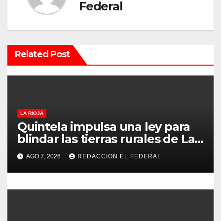
Federal
ó
n
Related Post
d
e
e
LA RIOJA
n
Quintela impulsa una ley para
t
blindar las tierras rurales de La
Rioja: cuáles son los principales
r
AGO 7, 2026
REDACCION EL FEDERAL
puntos
a
d