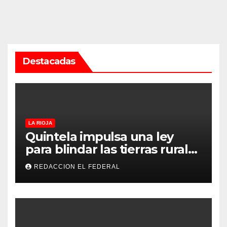
Destacadas
LA RIOJA
Quintela impulsa una ley
para blindar las tierras rurales
de La Rioja: cuáles son los
REDACCION EL FEDERAL
principales puntos