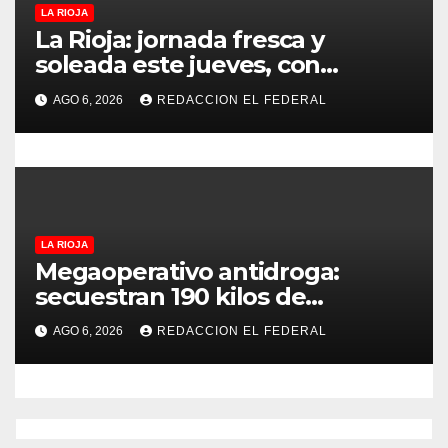
a
LA RIOJA
s
La Rioja: jornada fresca y
soleada este jueves, con
temperaturas estables para el
AGO 6, 2026
REDACCION EL FEDERAL
viernes
LA RIOJA
Megaoperativo antidroga:
secuestran 190 kilos de
marihuana que tenían como
AGO 6, 2026
REDACCION EL FEDERAL
destino La Rioja y Catamarca