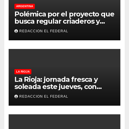
ARGENTINA
Polémica por el proyecto que
busca regular criaderos y
refugios de perros y gatos:
REDACCION EL FEDERAL
denuncian excesos, mientras
proteccionistas reclaman
controles más duros
LA RIOJA
La Rioja: jornada fresca y
soleada este jueves, con
temperaturas estables para
REDACCION EL FEDERAL
el viernes