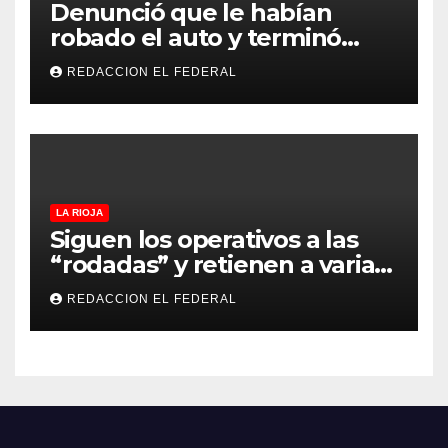
Denunció que le habían
robado el auto y terminó
confesando que su hermano
REDACCION EL FEDERAL
lo empeñó por drogas
LA RIOJA
Siguen los operativos a las
“rodadas” y retienen a varias
motocicletas
REDACCION EL FEDERAL