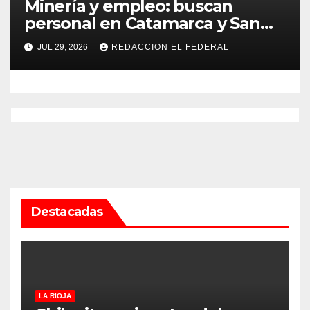
Minería y empleo: buscan
personal en Catamarca y San
Juan para distintos puestos
JUL 29, 2026
REDACCION EL FEDERAL
Destacadas
LA RIOJA