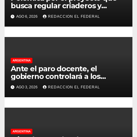
n
busca regular criaderos y
refugios de perros y gatos:
t
AGO 6, 2026
REDACCION EL FEDERAL
denuncian excesos, mientras
r
proteccionistas reclaman
controles más duros
a
d
ARGENTINA
a
Ante el paro docente, el
gobierno controlará a los
s
colegios para que cumplan el
AGO 3, 2026
REDACCION EL FEDERAL
75% de cobertura presencial
ARGENTINA