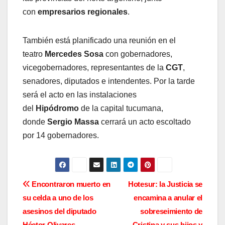
con
empresarios regionales
.
También está planificado una reunión en el
teatro
Mercedes Sosa
con gobernadores,
vicegobernadores, representantes de la
CGT
,
senadores, diputados e intendentes. Por la tarde
será el acto en las instalaciones
del
Hipódromo
de la capital tucumana,
donde
Sergio Massa
cerrará un acto escoltado
por 14 gobernadores.
N
Encontraron muerto en
Hotesur: la Justicia se
su celda a uno de los
encamina a anular el
a
asesinos del diputado
sobreseimiento de
Héctor Olivares
Cristina y sus hijos y