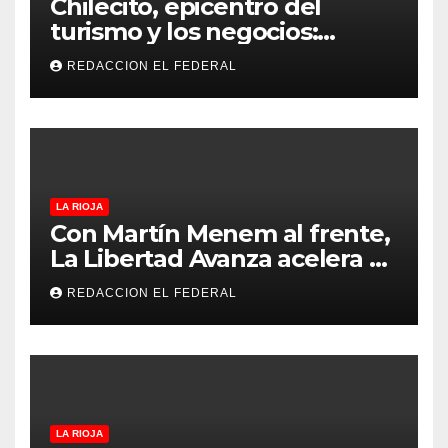
Chilecito, epicentro del
turismo y los negocios:
arranca la Expo que promete
REDACCION EL FEDERAL
revolucionar la economía
regional en un evento sin
precedentes en La Rioja
LA RIOJA
Con Martín Menem al frente,
La Libertad Avanza acelera su
despliegue en La Rioja y
REDACCION EL FEDERAL
desembarcó en Aimogasta
LA RIOJA