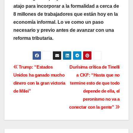
atajo para incorporar a la formalidad a cerca de
8 millones de trabajadores que están hoy en la
economía informal. Lo ve como un paso
necesario y previo antes de avanzar con una
reforma tributaria.
N
Trump: “Estados
Durísima crítica de Tinelli
Unidos ha ganado mucho
a CKF: “Hasta que no
a
dinero con la gran victoria
termine esto de que todo
v
de Milei”
depende de ella, el
peronismo no va a
e
conectar con la gente”
g
a