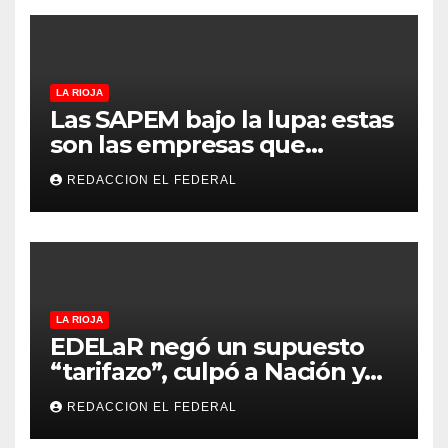
LA RIOJA
Las SAPEM bajo la lupa: estas
son las empresas que
evalúan vender a capitales
REDACCION EL FEDERAL
privados
LA RIOJA
EDELaR negó un supuesto
“tarifazo”, culpó a Nación y
defendió los mecanismos de
REDACCION EL FEDERAL
medición: “la empresa
factura lo que lee, no lo que