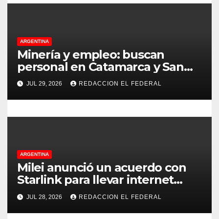
d
a
ARGENTINA
s
Minería y empleo: buscan
personal en Catamarca y San
Juan para distintos puestos
JUL 29, 2026
REDACCION EL FEDERAL
ARGENTINA
Milei anunció un acuerdo con
Starlink para llevar internet
satelital a 6.000 escuelas
JUL 28, 2026
REDACCION EL FEDERAL
rurales en todo el país