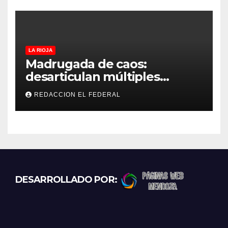
estima”
LA RIOJA
Madrugada de caos:
desarticulan múltiples
“rodadas” y detienen a
REDACCION EL FEDERAL
motociclistas violentos
DESARROLLADO POR: