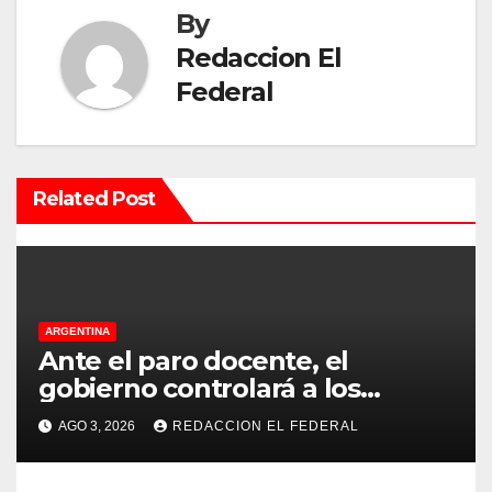
By
c
Redaccion El
i
Federal
ó
n
Related Post
d
e
e
ARGENTINA
n
Ante el paro docente, el
t
gobierno controlará a los
colegios para que cumplan el
r
AGO 3, 2026
REDACCION EL FEDERAL
75% de cobertura presencial
a