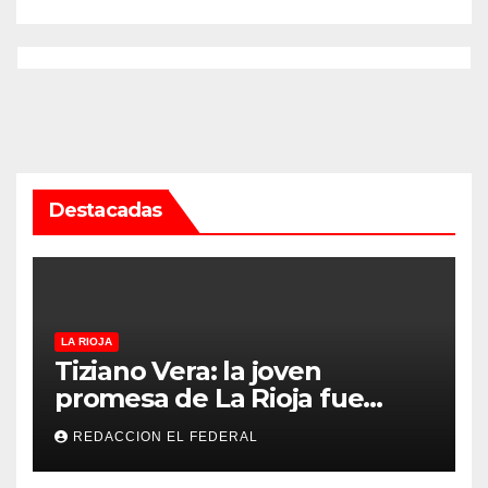
Destacadas
LA RIOJA
Tiziano Vera: la joven
promesa de La Rioja fue
convocado a la Selección
REDACCION EL FEDERAL
Argentina sub-15