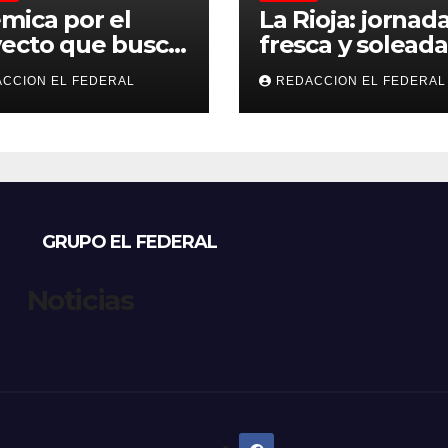
mica por el
La Rioja: jornad
ecto que busca
fresca y soleada
lar criaderos y
este jueves, con
CCION EL FEDERAL
REDACCION EL FEDERAL
gios de perros y
temperaturas
s: denuncian
estables para el
sos, mientras
viernes
eccionistas
aman controles
 duros
GRUPO EL FEDERAL
Noticias