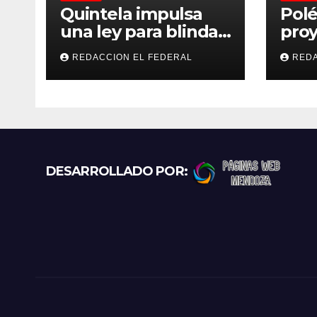
Quintela impulsa
Polé
una ley para blindar
proy
las tierras rurales de
regu
REDACCION EL FEDERAL
REDA
La Rioja: cuáles son
refu
los principales
gato
puntos
exce
prot
recl
más
DESARROLLADO POR: