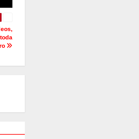
deos,
 toda
bro