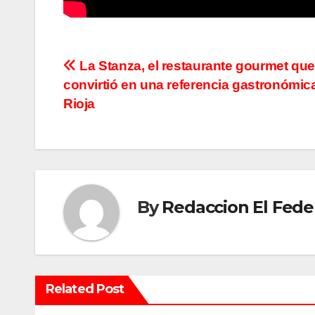
N
La Stanza, el restaurante gourmet que
convirtió en una referencia gastronómic
a
Rioja
v
e
g
By
Redaccion El Fede
a
c
i
Related Post
ó