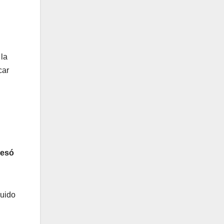
 la
car
 esó
Guido