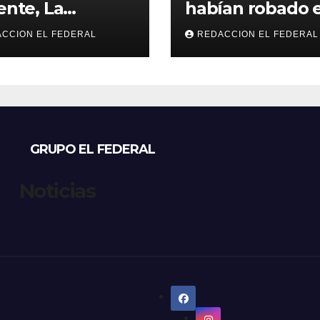
rente, La
habían robado e
rtad Avanza
auto y terminó
CCION EL FEDERAL
REDACCION EL FEDERAL
era su
confesando que
liegue en La
hermano lo
a y desembarcó
empeñó por dr
Aimogasta
GRUPO EL FEDERAL
Noticias