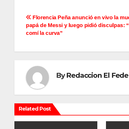
N
Florencia Peña anunció en vivo la mue
papá de Messi y luego pidió disculpas: 
a
comí la curva”
v
e
g
By
Redaccion El Fede
a
c
i
Related Post
ó
n