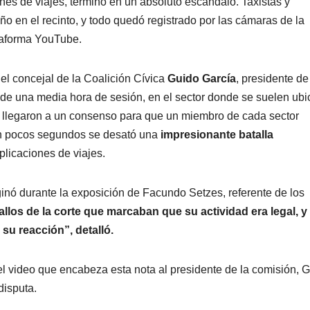
ones de viajes, terminó en un absoluto escándalo. Taxistas y
ño en el recinto, y todo quedó registrado por las cámaras de la
ataforma YouTube.
e
el concejal de la Coalición Cívica
Guido García
, presidente de
de una media hora de sesión, en el sector donde se suelen ubi
rtes llegaron a un consenso para que un miembro de cada sector
 en pocos segundos se desató una
impresionante batalla
plicaciones de viajes.
ginó durante la exposición de Facundo Setzes, referente de los
allos de la corte que marcaban que su actividad era legal, y
su reacción”, detalló.
el video que encabeza esta nota al presidente de la comisión, 
disputa.