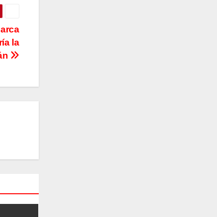
marca
ía la
mán