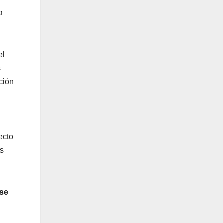
a
el
s
ción
ecto
os
 se