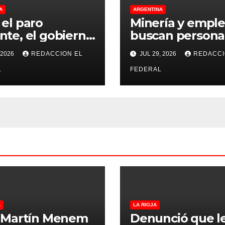
A
ARGENTINA
 el paro
Minería y emple
nte, el gobierno
buscan persona
olará a los
Catamarca y Sa
 2026
REDACCION EL
JUL 29, 2026
REDACCI
gios para que
Juan para distin
lan el 75% de
L
puestos
FEDERAL
rtura presencial
A
LA RIOJA
 Martín Menem
Denunció que l