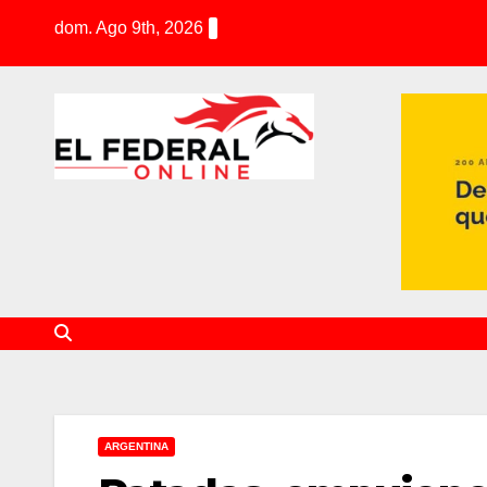
S
dom. Ago 9th, 2026
k
i
p
t
o
c
o
n
t
e
n
t
ARGENTINA