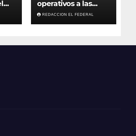
l
operativos a las
“rodadas” y
REDACCION EL FEDERAL
 su
retienen a varias
motocicletas
ogas