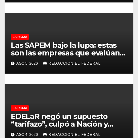
r
a
d
LA RIOJA
Las SAPEM bajo la lupa: estas
a
son las empresas que evalúan
vender a capitales privados
s
AGO 5, 2026
REDACCION EL FEDERAL
LA RIOJA
EDELaR negó un supuesto
“tarifazo”, culpó a Nación y
defendió los mecanismos de
AGO 4, 2026
REDACCION EL FEDERAL