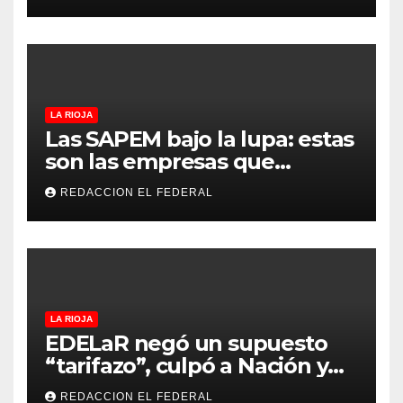
Argentina sub-15
LA RIOJA
Las SAPEM bajo la lupa: estas
son las empresas que
evalúan vender a capitales
REDACCION EL FEDERAL
privados
LA RIOJA
EDELaR negó un supuesto
“tarifazo”, culpó a Nación y
defendió los mecanismos de
REDACCION EL FEDERAL