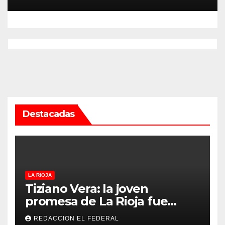
medición: “la empresa factura
lo que lee, no lo que estima”
Destacadas
LA RIOJA
Tiziano Vera: la joven
promesa de La Rioja fue
convocado a la Selección
REDACCION EL FEDERAL