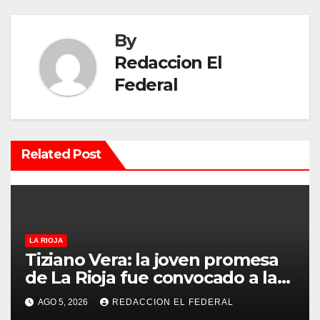
g
By
a
Redaccion El
c
Federal
i
ó
Related Post
n
d
e
LA RIOJA
e
Tiziano Vera: la joven promesa
de La Rioja fue convocado a la
n
Selección Argentina sub-15
AGO 5, 2026
REDACCION EL FEDERAL
t