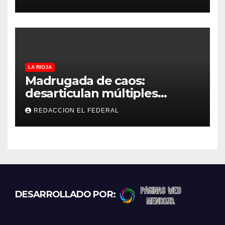
medición: “la empresa
factura lo que lee, no lo que
estima”
LA RIOJA
Madrugada de caos:
desarticulan múltiples
“rodadas” y detienen a
REDACCION EL FEDERAL
motociclistas violentos
DESARROLLADO POR: