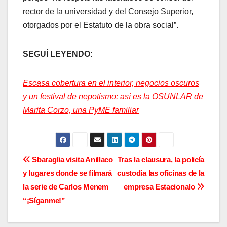
rector de la universidad y del Consejo Superior,
otorgados por el Estatuto de la obra social”.
SEGUÍ LEYENDO:
Escasa cobertura en el interior, negocios oscuros
y un festival de nepotismo: así es la OSUNLAR de
Marita Corzo, una PyME familiar
N
Sbaraglia visita Anillaco
Tras la clausura, la policía
y lugares donde se filmará
custodia las oficinas de la
a
la serie de Carlos Menem
empresa Estacionalo
v
“¡Síganme!”
e